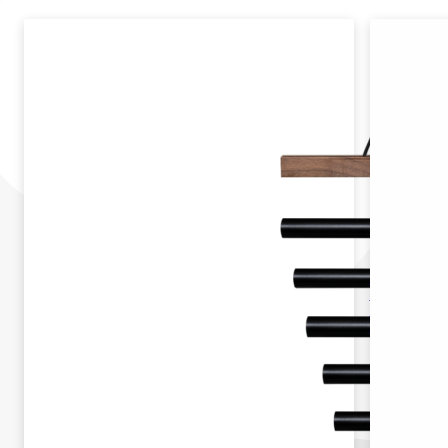
SECH7DK
SELA
HARMONY
CHIMES 7
DARK