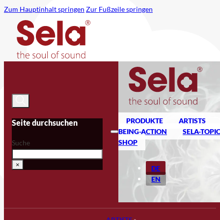
Zum Hauptinhalt springen
Zur Fußzeile springen
PRODUKTE
ARTISTS
Seite durchsuchen
BEING-ACTION
SELA-TOPI
SHOP
Suche
×
DE
EN
ARTISTS
»