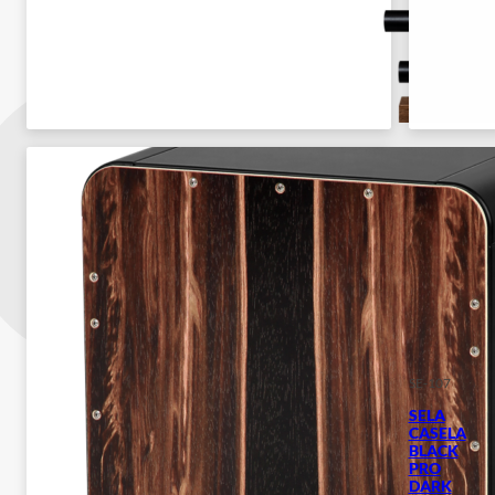
SE-107
SELA
CASELA
BLACK
PRO
DARK