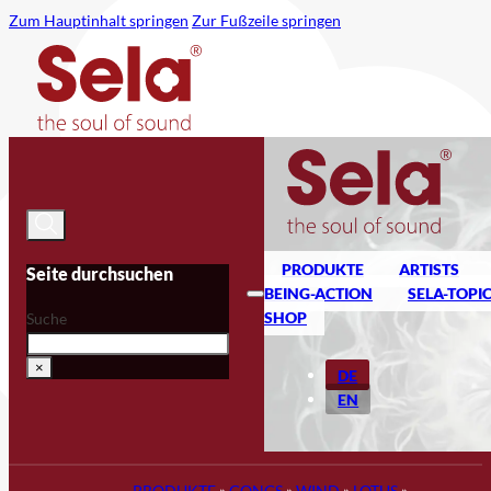
Zum Hauptinhalt springen
Zur Fußzeile springen
PRODUKTE
ARTISTS
Seite durchsuchen
BEING-ACTION
SELA-TOPI
SHOP
Suche
×
DE
EN
PRODUKTE
»
GONGS
»
WIND
»
LOTUS
»