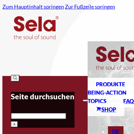
Zum Hauptinhalt springen
Zur Fußzeile springen
PRODUKTE
BEING-ACTION
Seite durchsuchen
TOPICS
FAQ
SHOP
Suche
×
DE