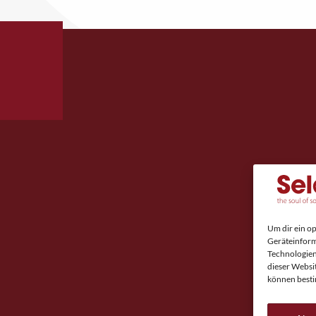
Um dir ein o
Geräteinform
Technologien
dieser Websi
können besti