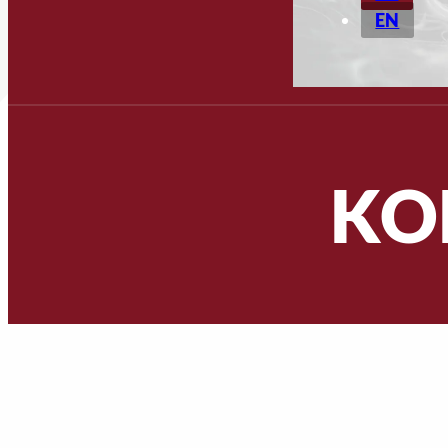
EN
KO