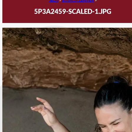
5P3A2459-SCALED-1.JPG