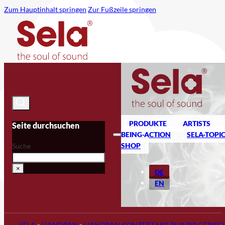
Zum Hauptinhalt springen
Zur Fußzeile springen
PRODUKTE
ARTISTS
Seite durchsuchen
BEING-ACTION
SELA-TOPI
SHOP
Suche
×
DE
EN
SELA
»
HANDPAN
»
HANDPAN KONZERT MIT PHILIPP GERISC