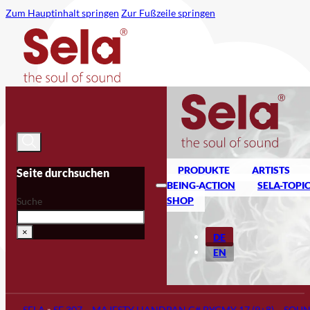
Zum Hauptinhalt springen
Zur Fußzeile springen
PRODUKTE
ARTISTS
Seite durchsuchen
BEING-ACTION
SELA-TOPI
SHOP
Suche
×
DE
EN
SELA
»
SE 307 – MAJESTY HANDPAN C# PYGMY 17 (9+8) – SOU