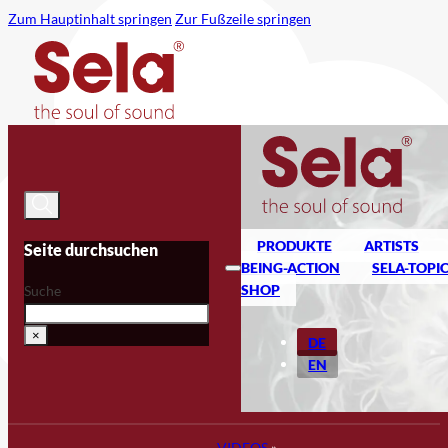
Zum Hauptinhalt springen
Zur Fußzeile springen
PRODUKTE
ARTISTS
Seite durchsuchen
BEING-ACTION
SELA-TOPI
SHOP
Suche
×
DE
EN
VIDEOS
»