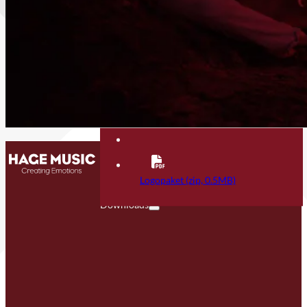
Kontakt
FAQ
Logopaket (zip, 0.5MB)
Downloads