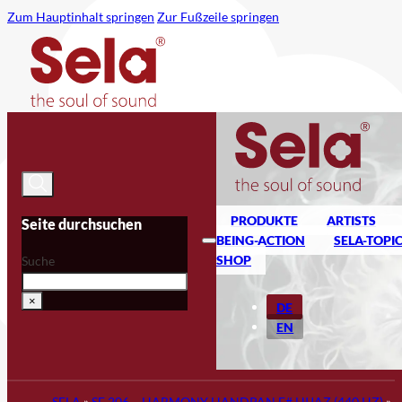
Zum Hauptinhalt springen
Zur Fußzeile springen
PRODUKTE
ARTISTS
Seite durchsuchen
BEING-ACTION
SELA-TOPI
SHOP
Suche
×
DE
EN
SELA
»
SE 206 – HARMONY HANDPAN F# HIJAZ (440 HZ)
»