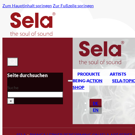
Zum Hauptinhalt springen
Zur Fußzeile springen
PRODUKTE
ARTISTS
Seite durchsuchen
BEING-ACTION
SELA-TOPI
SHOP
Suche
×
DE
EN
SELA
»
BIANCA LERNER PERFORMING ON SELA ART SERIES