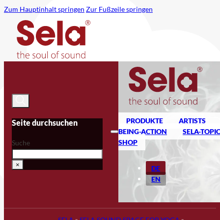
Zum Hauptinhalt springen
Zur Fußzeile springen
PRODUKTE
ARTISTS
Seite durchsuchen
BEING-ACTION
SELA-TOPI
SHOP
Suche
×
DE
EN
SELA
»
SELA SOUND SPACE FOR YOGA
»