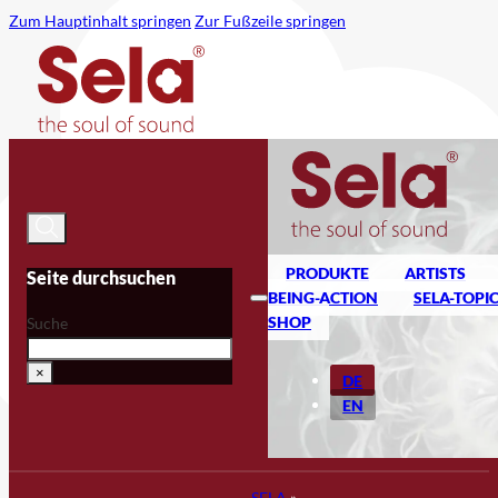
Zum Hauptinhalt springen
Zur Fußzeile springen
PRODUKTE
ARTISTS
Seite durchsuchen
BEING-ACTION
SELA-TOPI
SHOP
Suche
×
DE
EN
SELA
»