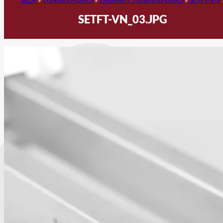
SETFT-VN_03.JPG