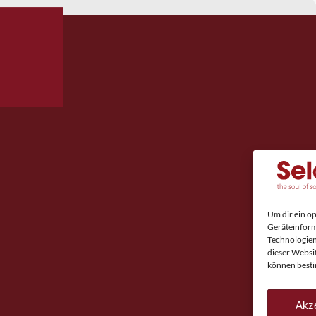
Um dir ein o
Geräteinform
Technologien
dieser Websi
können besti
Akze