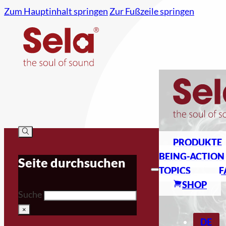
Zum Hauptinhalt springen
Zur Fußzeile springen
PRODUKTE
BEING-ACTION
Seite durchsuchen
TOPICS
F
SHOP
Suche
×
DE