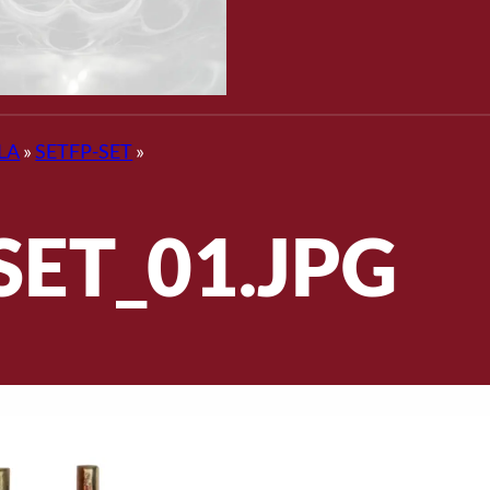
LA
»
SETFP-SET
»
SET_01.JPG