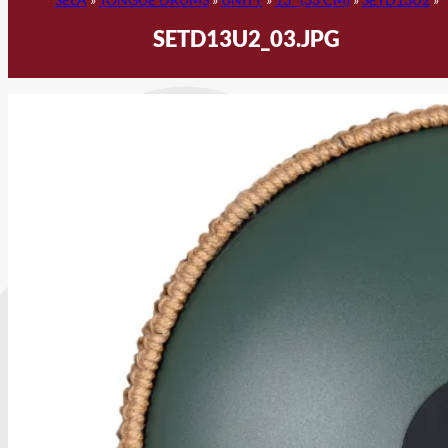
SETD13U2_03.JPG