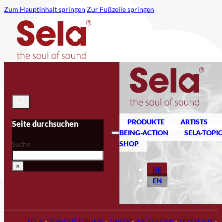
Zum Hauptinhalt springen
Zur Fußzeile springen
PRODUKTE
ARTISTS
Seite durchsuchen
BEING-ACTION
SELA-TOPI
SHOP
Suche
×
DE
EN
SELA
»
TONGUE DRUMS
»
UNITY
»
13" (33 CM)
»
SETD13U1
»