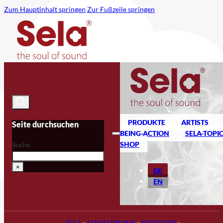
Zum Hauptinhalt springen
Zur Fußzeile springen
PRODUKTE
ARTISTS
Seite durchsuchen
BEING-ACTION
SELA-TOPI
SHOP
Suche
×
DE
EN
SELA
»
HAND DRUMS
»
SESHD22B
»