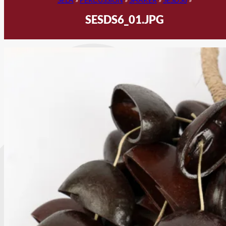
SESDS6_01.JPG