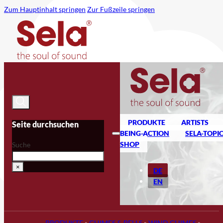
Zum Hauptinhalt springen
Zur Fußzeile springen
PRODUKTE
ARTISTS
Seite durchsuchen
BEING-ACTION
SELA-TOPI
SHOP
Suche
×
DE
EN
PRODUKTE
»
CHIMES & BELLS
»
WIND CHIMES
»