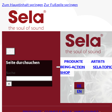
Zum Hauptinhalt springen
Zur Fußzeile springen
PRODUKTE
ARTISTS
Seite durchsuchen
BEING-ACTION
SELA-TOPI
SHOP
Suche
×
DE
EN
PRODUKTE
»
CHIMES & BELLS
»
WIND CHIMES
»