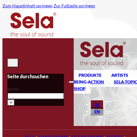
Zum Hauptinhalt springen
Zur Fußzeile springen
PRODUKTE
ARTISTS
Seite durchsuchen
BEING-ACTION
SELA-TOPI
SHOP
Suche
×
DE
EN
SELA
»
HAND DRUMS
»
OCEAN DRUMS
»
SEOD55
»