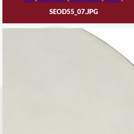
SEOD55_07.JPG