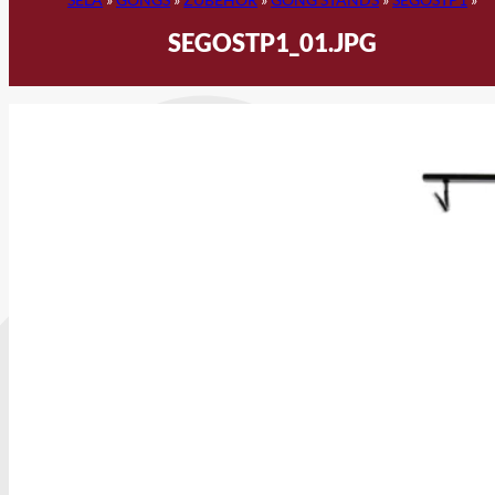
SEGOSTP1_01.JPG