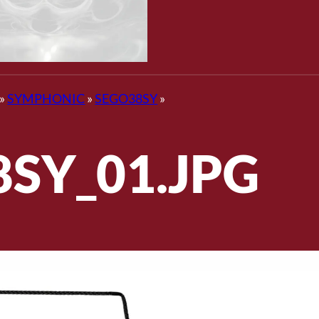
»
SYMPHONIC
»
SEGO38SY
»
SY_01.JPG