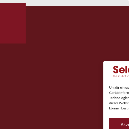
Um dir ein o
Geräteinform
Technologien
dieser Websi
können besti
Akze