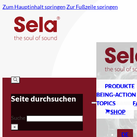
Zum Hauptinhalt springen
Zur Fußzeile springen
PRODUKTE
BEING-ACTION
Seite durchsuchen
TOPICS
F
SHOP
Suche
×
DE