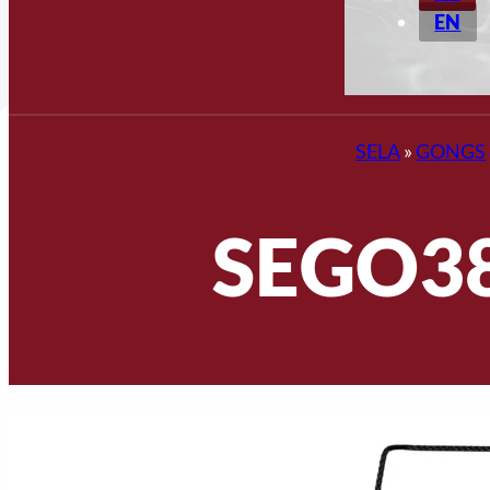
EN
SELA
»
GONGS
SEGO38