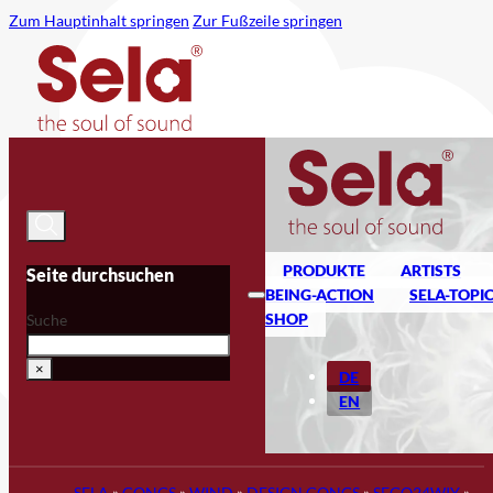
Zum Hauptinhalt springen
Zur Fußzeile springen
PRODUKTE
ARTISTS
Seite durchsuchen
BEING-ACTION
SELA-TOPI
SHOP
Suche
×
DE
EN
SELA
»
GONGS
»
WIND
»
DESIGN GONGS
»
SEGO24WIY
»