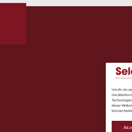
Um dir ein o
Geräteinform
Technologien
dieser Websi
können besti
Akze