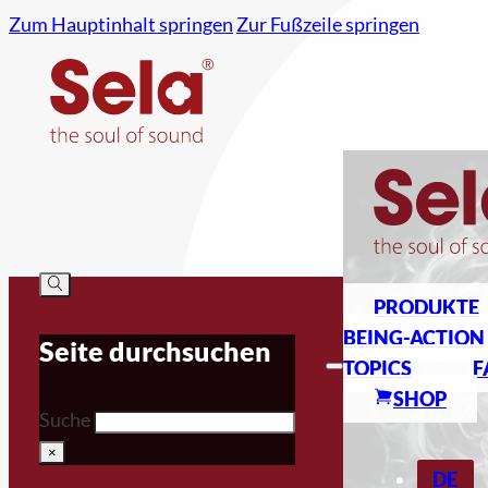
Zum Hauptinhalt springen
Zur Fußzeile springen
PRODUKTE
BEING-ACTION
Seite durchsuchen
TOPICS
F
SHOP
Suche
×
DE