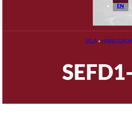
EN
SELA
»
HAND DRU
SEFD1-