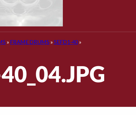
MS
»
FRAME DRUMS
»
SEFD1-40
»
40_04.JPG