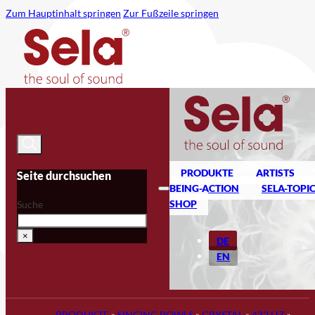
Zum Hauptinhalt springen
Zur Fußzeile springen
PRODUKTE
ARTISTS
Seite durchsuchen
BEING-ACTION
SELA-TOPI
SHOP
Suche
×
DE
EN
PRODUKTE
»
SINGING BOWLS
»
CRYSTAL
»
432 HZ
»