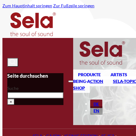
Zum Hauptinhalt springen
Zur Fußzeile springen
PRODUKTE
ARTISTS
Seite durchsuchen
BEING-ACTION
SELA-TOPI
SHOP
Suche
×
DE
EN
SELA
»
CAJON
»
ICONIC EDITION
»
SE-IC3
»