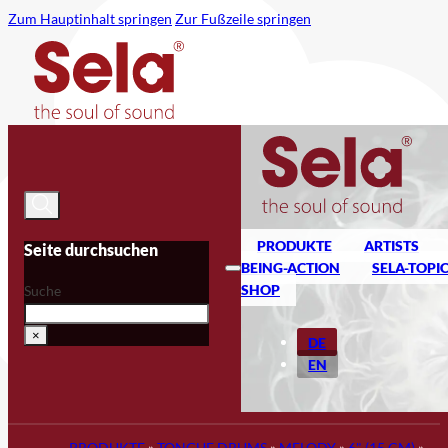
Zum Hauptinhalt springen
Zur Fußzeile springen
PRODUKTE
ARTISTS
Seite durchsuchen
BEING-ACTION
SELA-TOPI
SHOP
Suche
×
DE
EN
PRODUKTE
»
TONGUE DRUMS
»
MELODY
»
6" (15 CM)
»