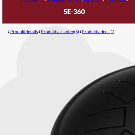
SE-360
Produktdetails
Produktvarianten(3)
Produktvideos(1)