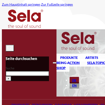
Zum Hauptinhalt springen
Zur Fußzeile springen
PRODUKTE
ARTISTS
Seite durchsuchen
BEING-ACTION
SELA-TOPI
SHOP
Suche
×
DE
EN
PRODUKTE
»
PERCUSSION
»
KALIMBAS
»
HOLLOWBODY
»
10