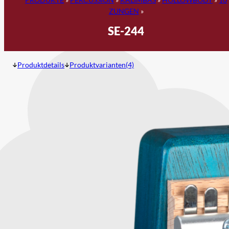
ZUNGEN
»
SE-244
Produktdetails
Produktvarianten(4)