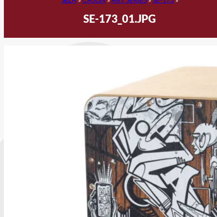
SE-173_01.JPG