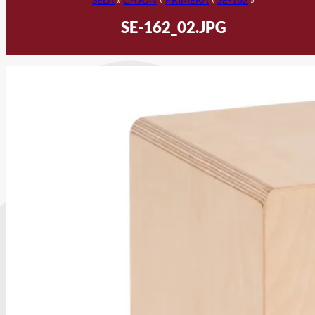
SE-162_02.JPG