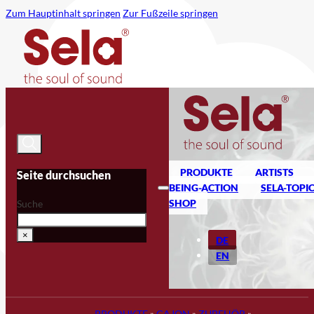
Zum Hauptinhalt springen
Zur Fußzeile springen
PRODUKTE
ARTISTS
Seite durchsuchen
BEING-ACTION
SELA-TOPI
SHOP
Suche
×
DE
EN
PRODUKTE
»
CAJON
»
ZUBEHÖR
»