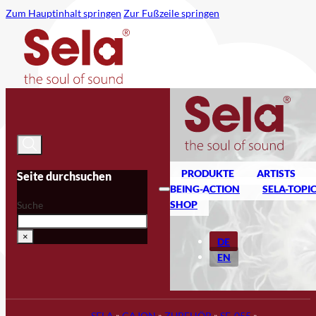
Zum Hauptinhalt springen
Zur Fußzeile springen
PRODUKTE
ARTISTS
Seite durchsuchen
BEING-ACTION
SELA-TOPI
SHOP
Suche
×
DE
EN
SELA
»
CAJON
»
ZUBEHÖR
»
SE-055
»