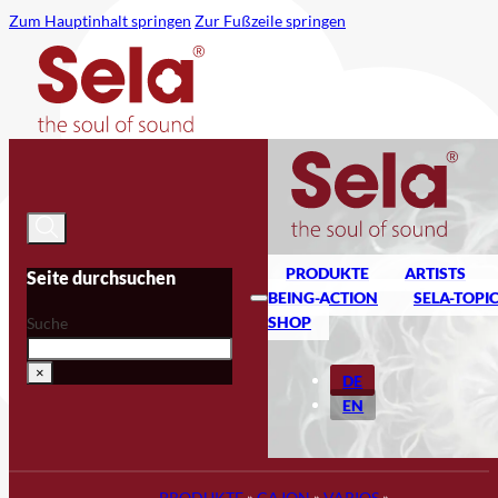
Zum Hauptinhalt springen
Zur Fußzeile springen
PRODUKTE
ARTISTS
Seite durchsuchen
BEING-ACTION
SELA-TOPI
SHOP
Suche
×
DE
EN
PRODUKTE
»
CAJON
»
VARIOS
»