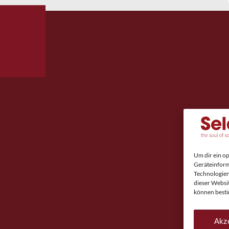
Um dir ein o
Geräteinform
Technologien
dieser Websi
können besti
Akze