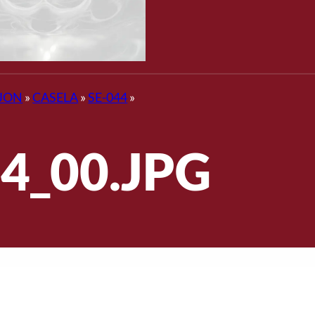
JON
»
CASELA
»
SE-044
»
4_00.JPG