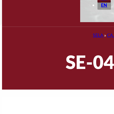
EN
SELA
»
CA
SE-04