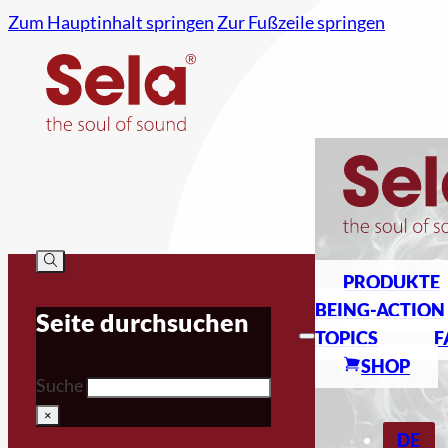
Zum Hauptinhalt springen
Zur Fußzeile springen
PRODUKTE
BEING-ACTION
Seite durchsuchen
TOPICS
F
SHOP
Suche
×
DE