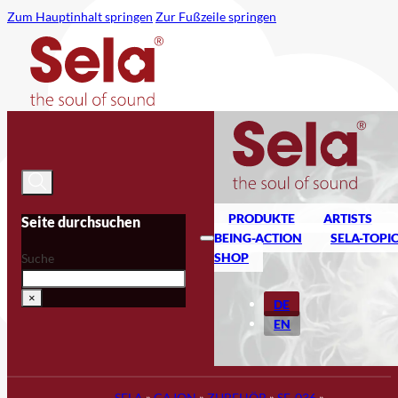
Zum Hauptinhalt springen
Zur Fußzeile springen
PRODUKTE
ARTISTS
Seite durchsuchen
BEING-ACTION
SELA-TOPI
SHOP
Suche
×
DE
EN
SELA
»
CAJON
»
ZUBEHÖR
»
SE-036
»