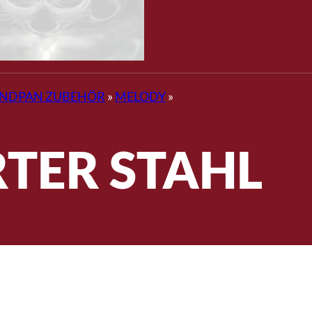
NDPAN ZUBEHÖR
»
MELODY
»
RTER STAHL