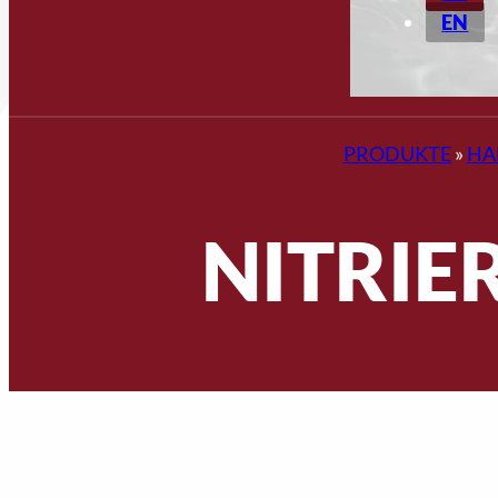
EN
PRODUKTE
»
HA
NITRIE