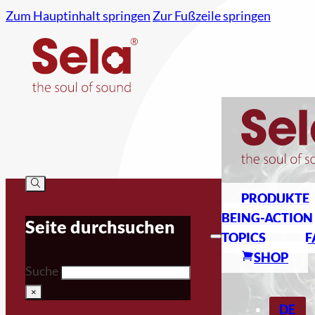
Zum Hauptinhalt springen
Zur Fußzeile springen
PRODUKTE
BEING-ACTION
Seite durchsuchen
TOPICS
F
SHOP
Suche
×
DE