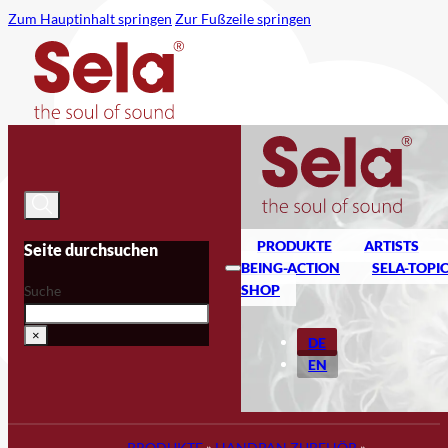
Zum Hauptinhalt springen
Zur Fußzeile springen
PRODUKTE
ARTISTS
Seite durchsuchen
BEING-ACTION
SELA-TOPI
SHOP
Suche
×
DE
EN
PRODUKTE
»
HANDPAN ZUBEHÖR
»