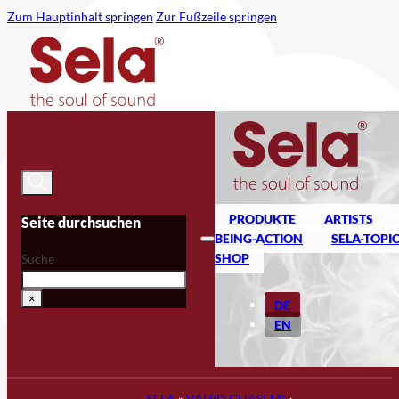
Zum Hauptinhalt springen
Zur Fußzeile springen
PRODUKTE
ARTISTS
Seite durchsuchen
BEING-ACTION
SELA-TOPI
SHOP
Suche
×
DE
EN
SELA
»
VAHID GHASEMI
»