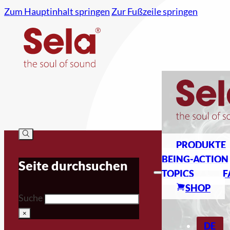
Zum Hauptinhalt springen
Zur Fußzeile springen
PRODUKTE
BEING-ACTION
Seite durchsuchen
TOPICS
F
SHOP
Suche
×
DE