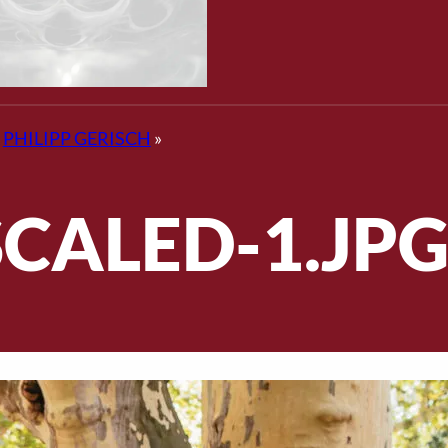
»
PHILIPP GERISCH
»
SCALED-1.JP