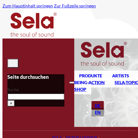
Zum Hauptinhalt springen
Zur Fußzeile springen
PRODUKTE
ARTISTS
Seite durchsuchen
BEING-ACTION
SELA-TOPI
SHOP
Suche
×
DE
EN
SELA
»
PETER HARPER
»