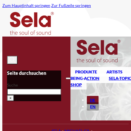
Zum Hauptinhalt springen
Zur Fußzeile springen
PRODUKTE
ARTISTS
Seite durchsuchen
BEING-ACTION
SELA-TOPI
SHOP
Suche
×
DE
EN
SELA
»
MICHAEL GIL
»