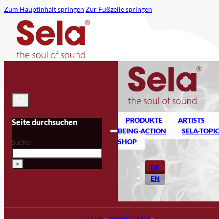
Zum Hauptinhalt springen
Zur Fußzeile springen
PRODUKTE
ARTISTS
Seite durchsuchen
BEING-ACTION
SELA-TOPI
SHOP
Suche
×
DE
EN
SELA
»
JAYNE CASH
»