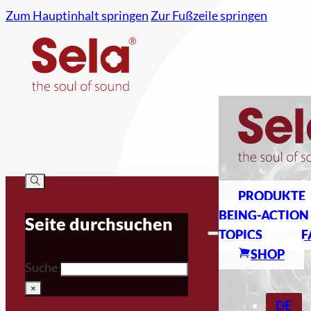
Zum Hauptinhalt springen
Zur Fußzeile springen
PRODUKTE
BEING-ACTION
Seite durchsuchen
TOPICS
F
SHOP
Suche
×
DE