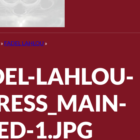
»
FADEL LAHLOU
»
DEL-LAHLOU-
ESS_MAIN-
ED-1.JPG