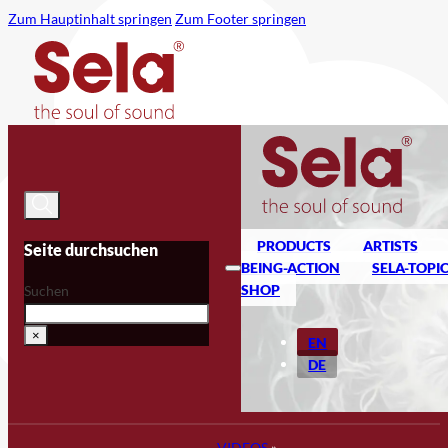
Zum Hauptinhalt springen
Zum Footer springen
PRODUCTS
ARTISTS
Seite durchsuchen
BEING-ACTION
SELA-TOPI
SHOP
Suchen
×
EN
DE
VIDEOS
»