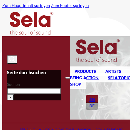
Zum Hauptinhalt springen
Zum Footer springen
PRODUCTS
ARTISTS
Seite durchsuchen
BEING-ACTION
SELA-TOPI
SHOP
Suchen
×
EN
DE
SELA
»
CHAU GONG 24″ DARK MOON – SOUND DEMO