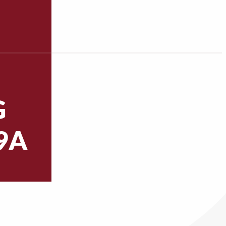
G
F9A