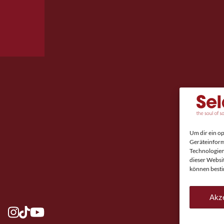
Um dir ein o
Geräteinform
Technologien
dieser Websi
können besti
Akze