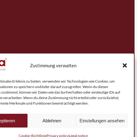
Zustimmung verwalten
ptimales Erlebnis zu bieten, verwenden wir Technologien wie Cookies, um
ationen zu speichern und/oder darauf zuzugreifen. Wenn du diesen
 zustimmst, können wir Daten wie das Surfverhalten oder eindeutige IDs auf
te verarbeiten. Wenn du deine Zustimmung nicht erteilst oder zurückziehst,
mmte Merkmale und Funktionen beeinträchtigt werden.
ptieren
Ablehnen
Einstellungen ansehen
Cookie-Richtlinie
Privacy policy
Legal notice