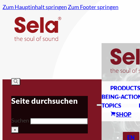
Zum Hauptinhalt springen
Zum Footer springen
PRODUCT
BEING-ACTIO
Seite durchsuchen
TOPICS
SHOP
Suchen
×
EN