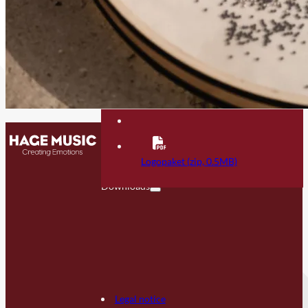
Contact
FAQ
Logopaket (zip, 0.5MB)
Downloads
Legal notice