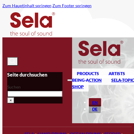
Zum Hauptinhalt springen
Zum Footer springen
PRODUCTS
ARTISTS
Seite durchsuchen
BEING-ACTION
SELA-TOPI
SHOP
Suchen
×
EN
DE
SELA
»
HAND DRUMS
»
OCEAN DRUMS
»
SEOD50
»