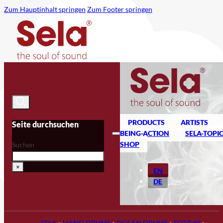
Zum Hauptinhalt springen
Zum Footer springen
PRODUCTS
ARTISTS
Seite durchsuchen
BEING-ACTION
SELA-TOPI
SHOP
Suchen
×
EN
DE
SELA
»
HAND DRUMS
»
OCEAN DRUMS
»
SEOD40
»