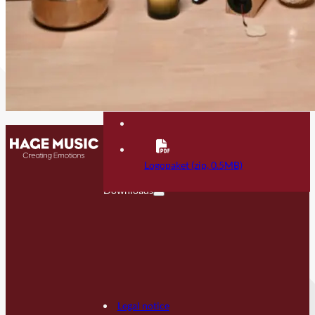
Contact
FAQ
Logopaket (zip, 0.5MB)
Downloads
Legal notice