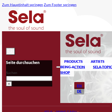
Zum Hauptinhalt springen
Zum Footer springen
PRODUCTS
ARTISTS
Seite durchsuchen
BEING-ACTION
SELA-TOPI
SHOP
Suchen
×
EN
DE
SELA
»
JAYNE CASH
»